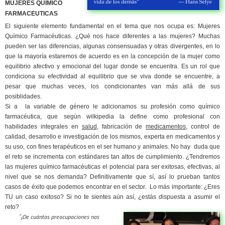
MUJERES QUIMICO
FARMACEUTICAS
El siguiente elemento fundamental en el tema que nos ocupa es: Mujeres
Químico Farmacéuticas. ¿Qué nos hace diferentes a las mujeres? Muchas
pueden ser las diferencias, algunas consensuadas y otras divergentes, en lo
que la mayoría estaremos de acuerdo es en la concepción de la mujer como
equilibrio afectivo y emocional del lugar donde se encuentra. Es un rol que
condiciona su efectividad al equilibrio que se viva donde se encuentre, a
pesar que muchas veces, los condicionantes van más allá de sus
posiblidades.
Si a la variable de género le adicionamos su profesión como químico
farmacéutica, que según wilkipedia la define como profesional con
habilidades integrales en
salud
, fabricación de
medicamentos
, control de
calidad, desarrollo e investigación de los mismos, experta en medicamentos y
su uso, con fines terapéuticos en el ser humano y animales. No hay duda que
el reto se incrementa con estándares tan altos de cumplimiento. ¿Tendremos
las mujeres químico farmacéuticas el potencial para ser exitosas, efectivas, al
nivel que se nos demanda? Definitivamente que sí, así lo prueban tantos
casos de éxito que podemos encontrar en el sector. Lo más importante: ¿Eres
TU un caso exitoso? Si no te sientes aún así, ¿estás dispuesta a asumir el
reto?
“¡De cuántas preocupaciones nos