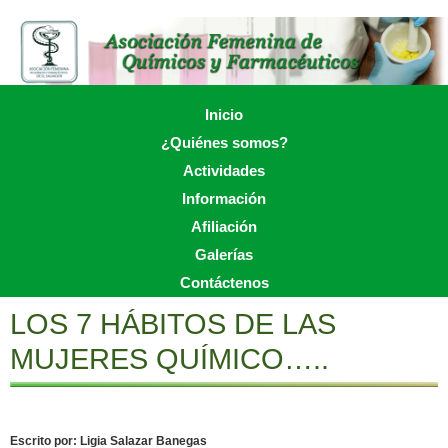
Skip
to
main
content
Skip to content
Inicio
Menu
¿Quiénes somos?
Actividades
Información
Afiliación
Galerías
Contáctenos
LOS 7 HÁBITOS DE LAS
MUJERES QUÍMICO…..
Escrito por: Ligia Salazar Banegas