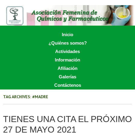
Skip
to
main
content
Skip to content
Inicio
Menu
¿Quiénes somos?
Actividades
Información
Afiliación
Galerías
Contáctenos
TAG ARCHIVES:
#MADRE
TIENES UNA CITA EL PRÓXIMO
27 DE MAYO 2021