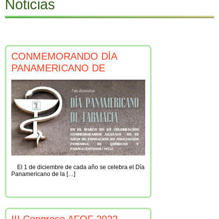
Noticias
r
:
CONMEMORANDO DÍA
PANAMERICANO DE
FARMACIA
El 1 de diciembre de cada año se celebra el Día
Panamericano de la […]
III Congreso AFQF 2022