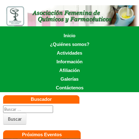
Skip
to
main
content
Skip to content
Inicio
Menu
¿Quiénes somos?
Actividades
Información
Afiliación
Galerías
Contáctenos
Buscador
Próximos Eventos