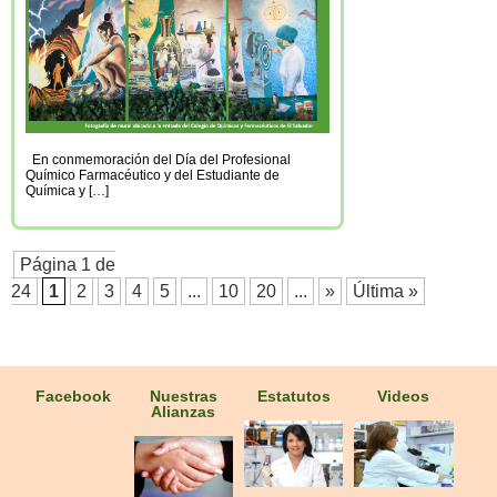
En conmemoración del Día del Profesional
Químico Farmacéutico y del Estudiante de
Química y […]
Página 1 de
24
1
2
3
4
5
...
10
20
...
»
Última »
Facebook
Nuestras
Estatutos
Videos
Alianzas