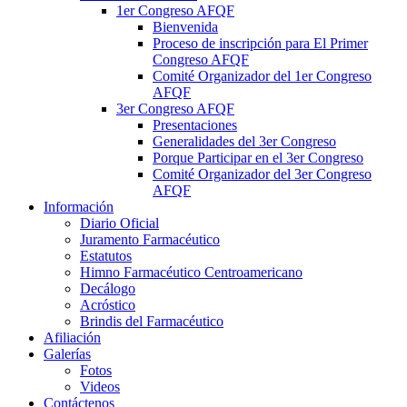
1er Congreso AFQF
Bienvenida
Proceso de inscripción para El Primer
Congreso AFQF
Comité Organizador del 1er Congreso
AFQF
3er Congreso AFQF
Presentaciones
Generalidades del 3er Congreso
Porque Participar en el 3er Congreso
Comité Organizador del 3er Congreso
AFQF
Información
Diario Oficial
Juramento Farmacéutico
Estatutos
Himno Farmacéutico Centroamericano
Decálogo
Acróstico
Brindis del Farmacéutico
Afiliación
Galerías
Fotos
Videos
Contáctenos