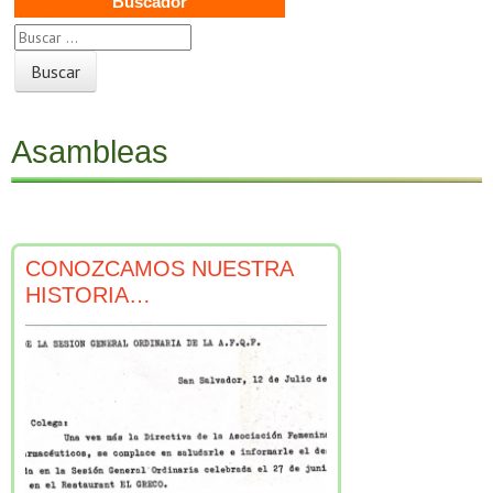
Buscador
B
u
s
c
a
Asambleas
r
:
CONOZCAMOS NUESTRA
HISTORIA…