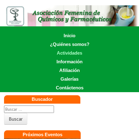
Skip
to
main
content
Skip to content
Inicio
Menu
¿Quiénes somos?
Actividades
Información
Afiliación
Galerías
Contáctenos
Buscador
Próximos Eventos