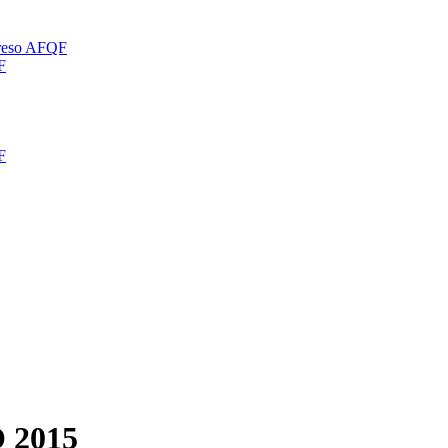
greso AFQF
F
F
 2015