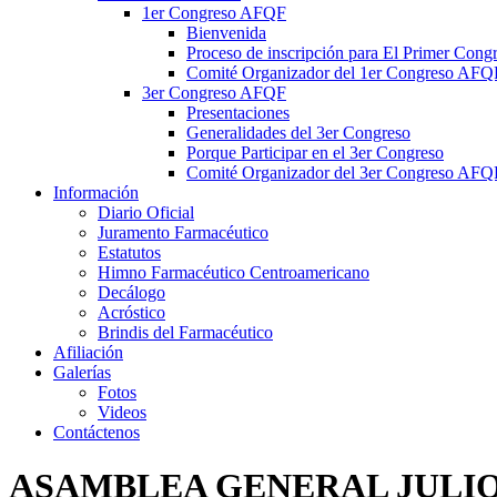
1er Congreso AFQF
Bienvenida
Proceso de inscripción para El Primer Con
Comité Organizador del 1er Congreso AFQ
3er Congreso AFQF
Presentaciones
Generalidades del 3er Congreso
Porque Participar en el 3er Congreso
Comité Organizador del 3er Congreso AFQ
Información
Diario Oficial
Juramento Farmacéutico
Estatutos
Himno Farmacéutico Centroamericano
Decálogo
Acróstico
Brindis del Farmacéutico
Afiliación
Galerías
Fotos
Videos
Contáctenos
ASAMBLEA GENERAL JULIO