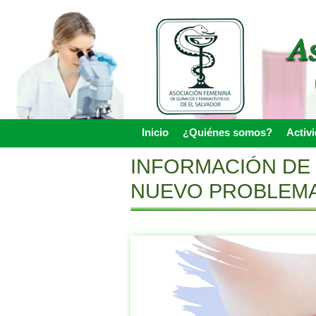
Skip
to
main
content
Inicio
¿Quiénes somos?
Activ
Skip to content
Menu
INFORMACIÓN DE 
NUEVO PROBLEMA 