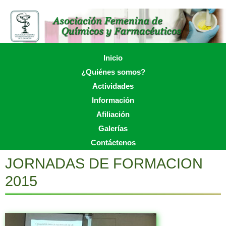
Skip
to
main
content
Skip to content
Inicio
Menu
¿Quiénes somos?
Actividades
Información
Afiliación
Galerías
Contáctenos
JORNADAS DE FORMACION
2015