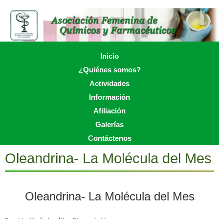
Skip
to
main
content
Skip to content
Inicio
Menu
¿Quiénes somos?
Actividades
Información
Afiliación
Galerías
Contáctenos
Oleandrina- La Molécula del Mes
Oleandrina- La Molécula del Mes