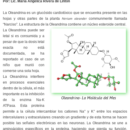
Por: Lic. María Angélica Rivera de Linton
La Oleandrina es un glucósido cardiotóxico que se encuentra presente en las
Nerium oleander
hojas y otras partes de la planta
communmente llamada
“Narciso”. La estructura de la Oleandrina contiene un núcleo esteroide central.
La Oleandrina puede ser
letal si es consumida y a
pesar de que la dosis letal
exacta no está
documentada, se ha
reportado el caso de un
niño que murió con
comerse una sola hoja.
La Oleandrina interfiere
en procesos esenciales
dentro de la célula, el más
importante es la inhibición
Oleandrina- La Molécula del Mes
de la enzima Na-K
ATPasa. Esta proteína
+
+
permite a la célula intercambiar los cationes Na
y K
entre los espacios
intercelulares y extracelulares creando un gradiente y de esta forma se hacen
posible las señales electrónicas en las neuronas. La Oleandrina se une a
aminoácidos específicos en la proteína, haciendo que pierda su función.