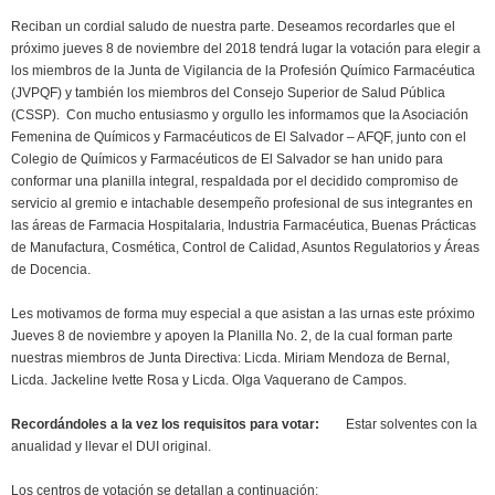
Reciban un cordial saludo de nuestra parte. Deseamos recordarles que el
próximo jueves 8 de noviembre del 2018 tendrá lugar la votación para elegir a
los miembros de la Junta de Vigilancia de la Profesión Químico Farmacéutica
(JVPQF) y también los miembros del Consejo Superior de Salud Pública
(CSSP). Con mucho entusiasmo y orgullo les informamos que la Asociación
Femenina de Químicos y Farmacéuticos de El Salvador – AFQF, junto con el
Colegio de Químicos y Farmacéuticos de El Salvador se han unido para
conformar una planilla integral, respaldada por el decidido compromiso de
servicio al gremio e intachable desempeño profesional de sus integrantes en
las áreas de Farmacia Hospitalaria, Industria Farmacéutica, Buenas Prácticas
de Manufactura, Cosmética, Control de Calidad, Asuntos Regulatorios y Áreas
de Docencia.
Les motivamos de forma muy especial a que asistan a las urnas este próximo
Jueves 8 de noviembre y apoyen la Planilla No. 2, de la cual forman parte
nuestras miembros de Junta Directiva: Licda. Miriam Mendoza de Bernal,
Licda. Jackeline Ivette Rosa y Licda. Olga Vaquerano de Campos.
Recordándoles a la vez los requisitos para votar:
Estar solventes con la
anualidad y llevar el DUI original.
Los centros de votación se detallan a continuación: