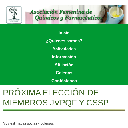
Skip
to
main
content
Skip to content
Inicio
Menu
¿Quiénes somos?
Actividades
Información
Afiliación
Galerías
Contáctenos
PRÓXIMA ELECCIÓN DE
MIEMBROS JVPQF Y CSSP
Muy estimadas socias y colegas: