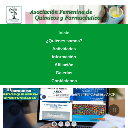
Skip
to
main
content
Skip to content
Inicio
Menu
¿Quiénes somos?
Actividades
Información
Afiliación
Galerías
Contáctenos
Prsentaciones del 3er Congreso AFQF
Leer mas...