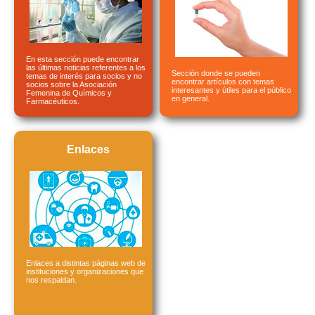
En esta sección puede encontrar
las últimas noticias referentes a los
Sección donde se pueden
temas de interés para socios y no
encontrar artículos con temas
socios sobre la Asociación
interesantes y útiles para el público
Femenina de Químicos y
en general.
Farmacéuticos.
Enlaces
Enlaces a distintas páginas web de
instituciones y organizaciones que
nos respaldan.