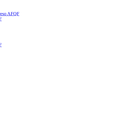
greso AFQF
F
F