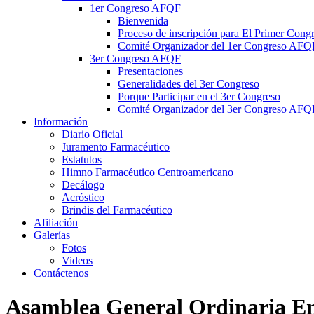
1er Congreso AFQF
Bienvenida
Proceso de inscripción para El Primer Con
Comité Organizador del 1er Congreso AFQ
3er Congreso AFQF
Presentaciones
Generalidades del 3er Congreso
Porque Participar en el 3er Congreso
Comité Organizador del 3er Congreso AFQ
Información
Diario Oficial
Juramento Farmacéutico
Estatutos
Himno Farmacéutico Centroamericano
Decálogo
Acróstico
Brindis del Farmacéutico
Afiliación
Galerías
Fotos
Videos
Contáctenos
Asamblea General Ordinaria E