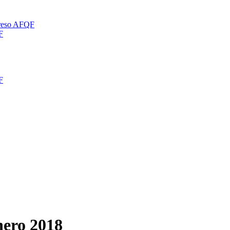
greso AFQF
F
F
nero 2018