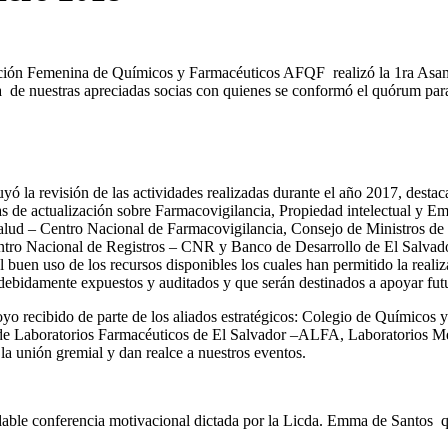
ción Femenina de Químicos y Farmacéuticos AFQF realizó la 1ra Asambl
 de nuestras apreciadas socias con quienes se conformó el quórum para
yó la revisión de las actividades realizadas durante el año 2017, destac
cas de actualización sobre Farmacovigilancia, Propiedad intelectual y 
 Salud – Centro Nacional de Farmacovigilancia, Consejo de Ministros
o Nacional de Registros – CNR y Banco de Desarrollo de El Salvador
el buen uso de los recursos disponibles los cuales han permitido la real
debidamente expuestos y auditados y que serán destinados a apoyar futur
oyo recibido de parte de los aliados estratégicos: Colegio de Químico
Laboratorios Farmacéuticos de El Salvador –ALFA, Laboratorios Me
a unión gremial y dan realce a nuestros eventos.
radable conferencia motivacional dictada por la Licda. Emma de Santos 