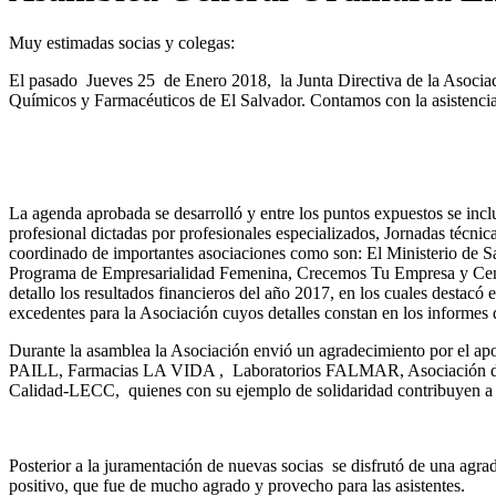
Muy estimadas socias y colegas:
El pasado Jueves 25 de Enero 2018, la Junta Directiva de la Asocia
Químicos y Farmacéuticos de El Salvador. Contamos con la asistencia
La agenda aprobada se desarrolló y entre los puntos expuestos se inclu
profesional dictadas por profesionales especializados, Jornadas técni
coordinado de importantes asociaciones como son: El Ministerio de
Programa de Empresarialidad Femenina, Crecemos Tu Empresa y Centr
detallo los resultados financieros del año 2017, en los cuales destacó 
excedentes para la Asociación cuyos detalles constan en los informes 
Durante la asamblea la Asociación envió un agradecimiento por el ap
PAILL, Farmacias LA VIDA , Laboratorios FALMAR, Asociación de 
Calidad-LECC, quienes con su ejemplo de solidaridad contribuyen a l
Posterior a la juramentación de nuevas socias se disfrutó de una ag
positivo, que fue de mucho agrado y provecho para las asistentes.