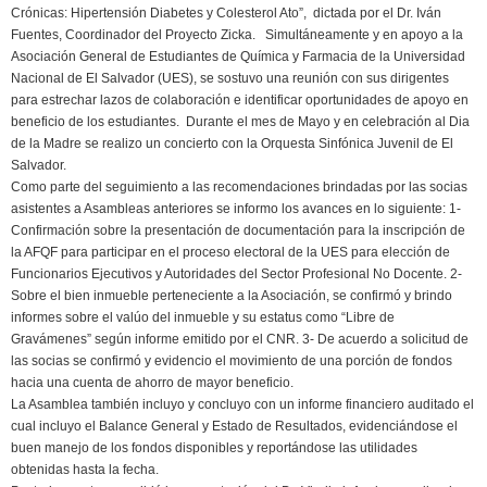
Crónicas: Hipertensión Diabetes y Colesterol Ato”, dictada por el Dr. Iván
Fuentes, Coordinador del Proyecto Zicka. Simultáneamente y en apoyo a la
Asociación General de Estudiantes de Química y Farmacia de la Universidad
Nacional de El Salvador (UES), se sostuvo una reunión con sus dirigentes
para estrechar lazos de colaboración e identificar oportunidades de apoyo en
beneficio de los estudiantes. Durante el mes de Mayo y en celebración al Dia
de la Madre se realizo un concierto con la Orquesta Sinfónica Juvenil de El
Salvador.
Como parte del seguimiento a las recomendaciones brindadas por las socias
asistentes a Asambleas anteriores se informo los avances en lo siguiente: 1-
Confirmación sobre la presentación de documentación para la inscripción de
la AFQF para participar en el proceso electoral de la UES para elección de
Funcionarios Ejecutivos y Autoridades del Sector Profesional No Docente. 2-
Sobre el bien inmueble perteneciente a la Asociación, se confirmó y brindo
informes sobre el valúo del inmueble y su estatus como “Libre de
Gravámenes” según informe emitido por el CNR. 3- De acuerdo a solicitud de
las socias se confirmó y evidencio el movimiento de una porción de fondos
hacia una cuenta de ahorro de mayor beneficio.
La Asamblea también incluyo y concluyo con un informe financiero auditado el
cual incluyo el Balance General y Estado de Resultados, evidenciándose el
buen manejo de los fondos disponibles y reportándose las utilidades
obtenidas hasta la fecha.