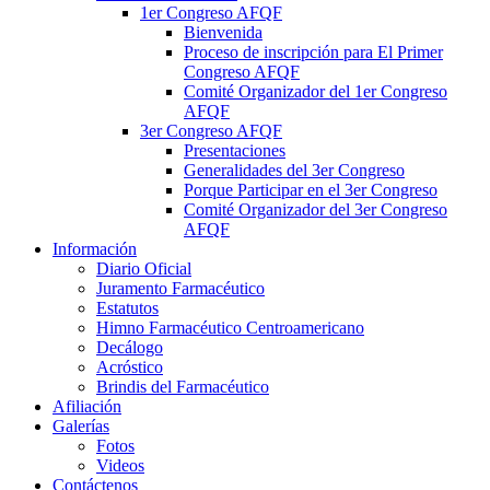
1er Congreso AFQF
Bienvenida
Proceso de inscripción para El Primer
Congreso AFQF
Comité Organizador del 1er Congreso
AFQF
3er Congreso AFQF
Presentaciones
Generalidades del 3er Congreso
Porque Participar en el 3er Congreso
Comité Organizador del 3er Congreso
AFQF
Información
Diario Oficial
Juramento Farmacéutico
Estatutos
Himno Farmacéutico Centroamericano
Decálogo
Acróstico
Brindis del Farmacéutico
Afiliación
Galerías
Fotos
Videos
Contáctenos