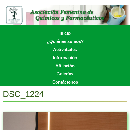
Skip
to
main
content
Skip to content
Inicio
Menu
¿Quiénes somos?
Actividades
Información
Afiliación
Galerías
Contáctenos
DSC_1224