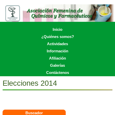
Skip
to
main
content
Skip to content
Inicio
Menu
¿Quiénes somos?
Actividades
Información
Afiliación
Galerías
Contáctenos
Elecciones 2014
Buscador