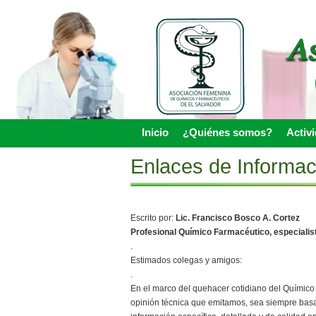
Skip
to
main
content
Inicio
¿Quiénes somos?
Activ
Skip to content
Menu
Enlaces de Informaci
Escrito por:
Lic. Francisco Bosco A. Cortez
Profesional Químico Farmacéutico, especialis
.
Estimados colegas y amigos:
.
En el marco del quehacer cotidiano del Químico
opinión técnica que emitamos, sea siempre basad