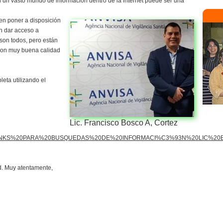
en un vasto mundo de información dentro de la internet puede ser una
ien poner a disposición
en dar acceso a
 son todos, pero están
con muy buena calidad
ta utilizando el
Lic. Francisco Bosco A, Cortez
o7bpc/LINKS%20PARA%20BUSQUEDAS%20DE%20INFORMACI%C3%93N%20LIC%20
d. Muy atentamente,