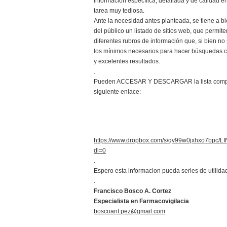
información específica, detallada y de calidad 
tarea muy tediosa.
Ante la necesidad antes planteada, se tiene a b
del público un listado de sitios web, que permit
diferentes rubros de información que, si bien no
los mínimos necesarios para hacer búsquedas 
y excelentes resultados.
.
Pueden ACCESAR Y DESCARGAR la lista comple
siguiente enlace:
https://www.dropbox.com/s/qv99w0jxhx
dl=0
.
Espero esta informacion pueda serles de utilida
.
Francisco Bosco A. Cortez
Especialista en Farmacovigilacia
boscoant.pez@gmail.com