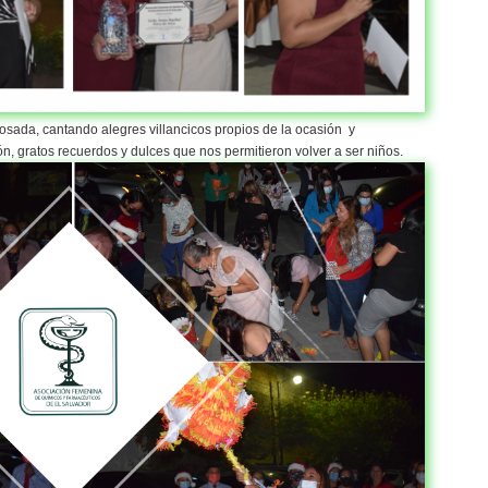
posada, cantando alegres villancicos propios de la ocasión y
ón, gratos recuerdos y dulces que nos permitieron volver a ser niños.