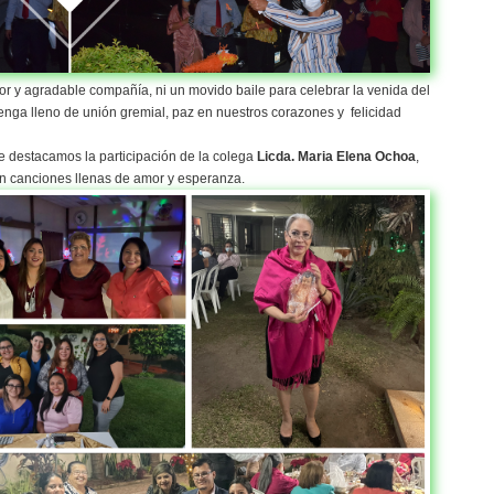
bor y agradable compañía, ni un movido baile para celebrar la venida del
ga lleno de unión gremial, paz en nuestros corazones y felicidad
e destacamos la participación de la colega
Licda. Maria Elena Ochoa
,
n canciones llenas de amor y esperanza.