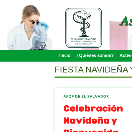
Skip
to
main
content
Inicio
¿Quiénes somos?
Activ
Skip to content
Menu
FIESTA NAVIDEÑA 