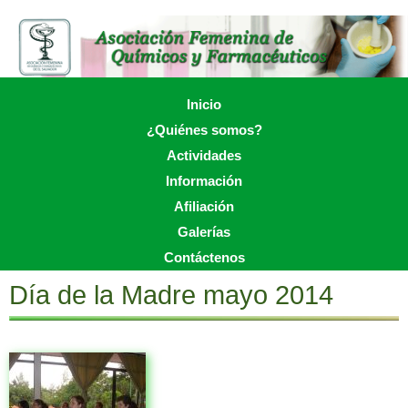
Skip
to
main
content
Skip to content
Inicio
Menu
¿Quiénes somos?
Actividades
Información
Afiliación
Galerías
Contáctenos
Día de la Madre mayo 2014