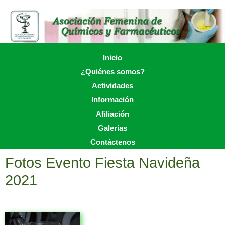
Skip
to
main
content
Skip to content
Inicio
Menu
¿Quiénes somos?
Actividades
Información
Afiliación
Galerías
Contáctenos
Fotos Evento Fiesta Navideña
2021