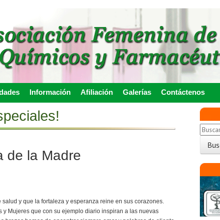
idades
Información
Afiliación
Galerías
Contáctenos
peciales!
a de la Madre
alud y que la fortaleza y esperanza reine en sus corazones.
 y Mujeres que con su ejemplo diario inspiran a las nuevas