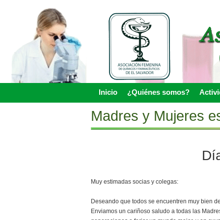
Skip
to
main
content
Inicio
¿Quiénes somos?
Activ
Skip to content
Menu
Madres y Mujeres es
Dí
Muy estimadas socias y colegas:
Deseando que todos se encuentren muy bien de s
Enviamos un cariñoso saludo a todas las Madres