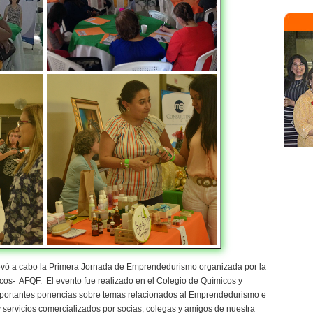
evó a cabo la Primera Jornada de Emprendedurismo organizada por la
os- AFQF. El evento fue realizado en el Colegio de Químicos y
mportantes ponencias sobre temas relacionados al Emprendedurismo e
y servicios comercializados por socias, colegas y amigos de nuestra