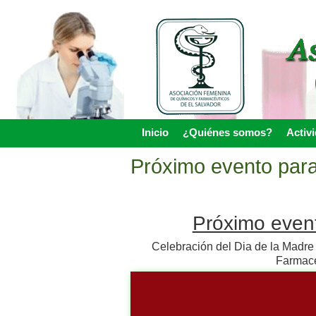
Skip
to
main
content
Inicio
¿Quiénes somos?
Activ
Skip to content
Menu
Próximo evento para
Próximo event
Celebración del Dia de la Madre 
Farmacé