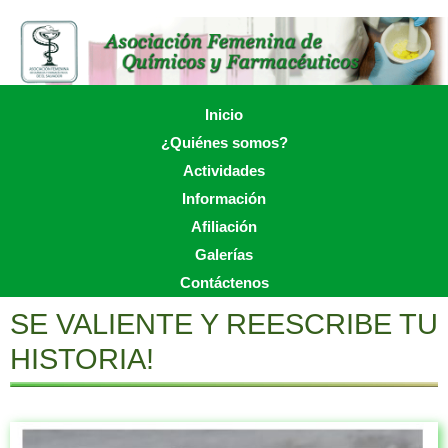
Skip
to
main
content
Skip to content
Inicio
Menu
¿Quiénes somos?
Actividades
Información
Afiliación
Galerías
Contáctenos
SE VALIENTE Y REESCRIBE TU
HISTORIA!