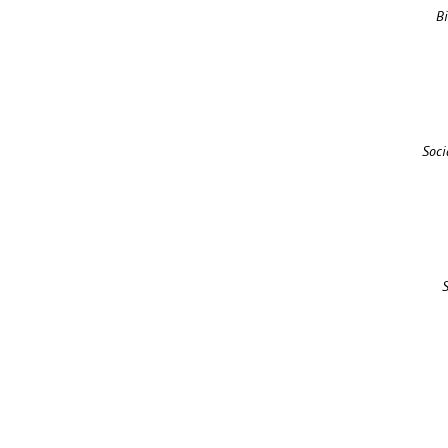
Bi
Soci
S