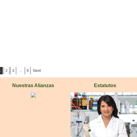
1
2
3
…
9
Next
Nuestras Alianzas
Estatutos