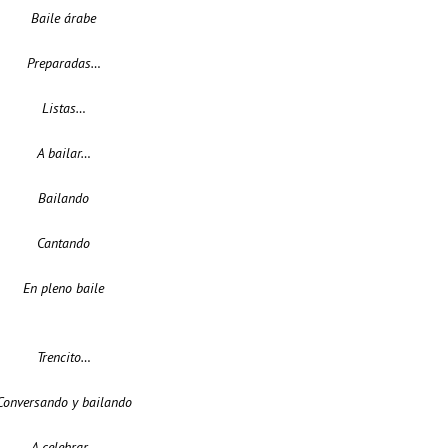
Baile árabe
Preparadas…
Listas…
A bailar…
Bailando
Cantando
En pleno baile
Trencito…
Conversando y bailando
A celebrar…