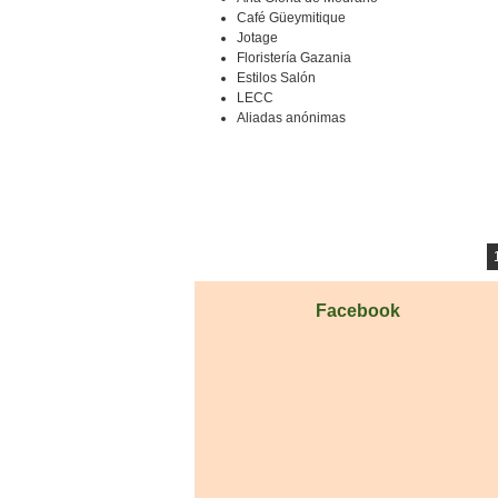
Café Güeymitique
Jotage
Floristería Gazania
Estilos Salón
LECC
Aliadas anónimas
Post navigation
Facebook