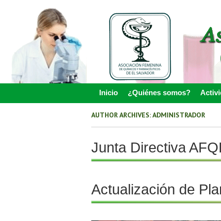
Skip
to
main
content
Inicio
¿Quiénes somos?
Activ
Skip to content
Menu
AUTHOR ARCHIVES:
ADMINISTRADOR
Junta Directiva AF
Actualización de Pl